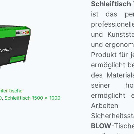
Schleiftisc
ist das pe
professionell
und Kunstst
und ergonomi
Produkt für 
ermöglicht be
des Materia
seiner hoc
hleiftische
ermöglicht e
0
,
Schleiftisch 1500 x 1000
Arbeiten
Sicherheitss
BLOW
-Tis