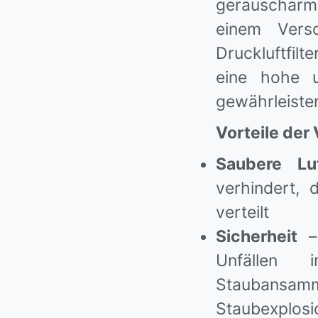
geräuscharm
einem Vers
Druckluftfil
eine hohe u
gewährleiste
Vorteile der
Saubere L
verhindert, 
verteilt
Sicherheit
– 
Unfällen
Stauban
Staubexplosio