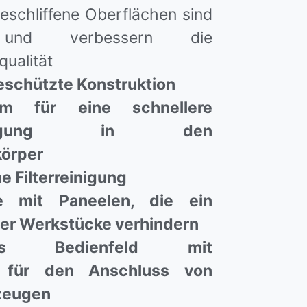
eschliffene Oberflächen sind
 und verbessern die
ualität
eschützte Konstruktion
num für eine schnellere
bsaugung in den
körper
 Filterreinigung
te mit Paneelen, die ein
der Werkstücke verhindern
bles Bedienfeld mit
 für den Anschluss von
zeugen